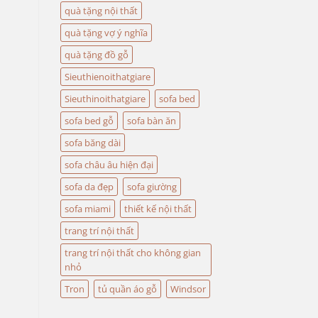
quà tặng nội thất
quà tặng vợ ý nghĩa
quà tặng đồ gỗ
Sieuthienoithatgiare
Sieuthinoithatgiare
sofa bed
sofa bed gỗ
sofa bàn ăn
sofa băng dài
sofa châu âu hiện đại
sofa da đẹp
sofa giường
sofa miami
thiết kế nội thất
trang trí nội thất
trang trí nội thất cho không gian
nhỏ
Tron
tủ quần áo gỗ
Windsor