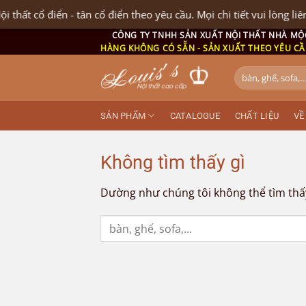
t cổ điển - tân cổ điển theo yêu cầu. Mọi chi tiết vui lòng liên hệ 
Bỏ
CÔNG TY TNHH SẢN XUẤT NỘI THẤT NHÀ MỘ
HÀNG KHÔNG CÓ SẴN - SẢN XUẤT THEO YÊU C
qua
nội
Tìm
kiếm:
dung
SẢN PHẨM
CATALOGUE
CHẤT LIỆU
VỀ
Không tìm thấy gì
Dường như chúng tôi không thể tìm thấy 