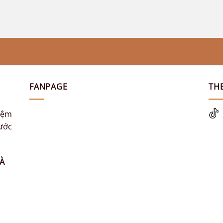
FANPAGE
TH
hiệm
nước
À