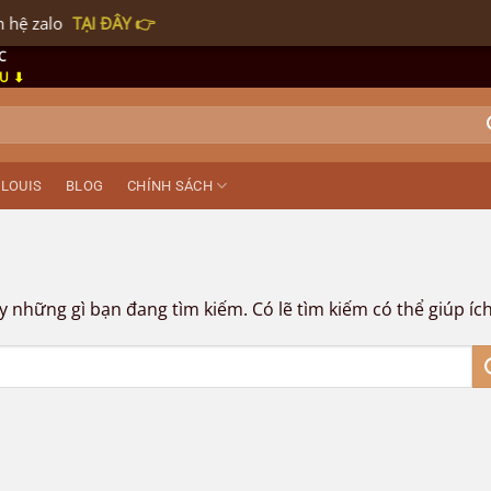
zalo
TẠI ĐÂY 👉
C
ẦU ⬇
 LOUIS
BLOG
CHÍNH SÁCH
những gì bạn đang tìm kiếm. Có lẽ tìm kiếm có thể giúp ích