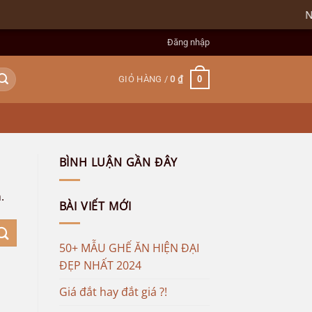
Nội thấ
Đăng nhập
0
GIỎ HÀNG /
0
₫
BÌNH LUẬN GẦN ĐÂY
.
BÀI VIẾT MỚI
50+ MẪU GHẾ ĂN HIỆN ĐẠI
ĐẸP NHẤT 2024
Giá đắt hay đắt giá ?!