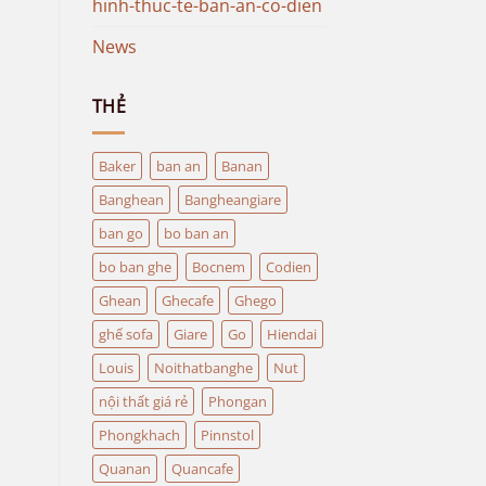
hinh-thuc-te-ban-an-co-dien
News
THẺ
Baker
ban an
Banan
Banghean
Bangheangiare
ban go
bo ban an
bo ban ghe
Bocnem
Codien
Ghean
Ghecafe
Ghego
ghế sofa
Giare
Go
Hiendai
Louis
Noithatbanghe
Nut
nội thất giá rẻ
Phongan
Phongkhach
Pinnstol
Quanan
Quancafe