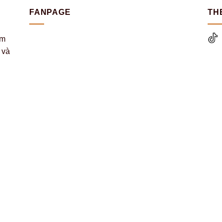
FANPAGE
TH
ệm
 và