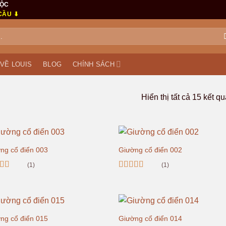
MỘC
CẦU ⬇
VỀ LOUIS
BLOG
CHÍNH SÁCH
Hiển thị tất cả 15 kết qu
ng cổ điển 003
Giường cổ điển 002
(1)
(1)
c xếp
Được xếp
g
5.00
5
hạng
5.00
5
sao
ng cổ điển 015
Giường cổ điển 014