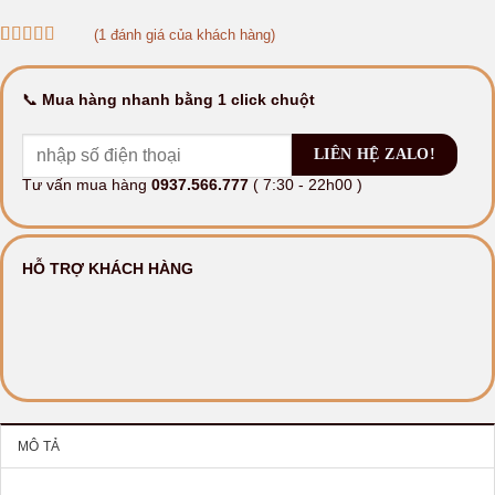
(
1
đánh giá của khách hàng)
5.00
1
trên 5
dựa trên
đánh giá
📞
Mua hàng nhanh bằng 1 click chuột
Tư vấn mua hàng
0937.566.777
( 7:30 - 22h00 )
HỖ TRỢ KHÁCH HÀNG
MÔ TẢ