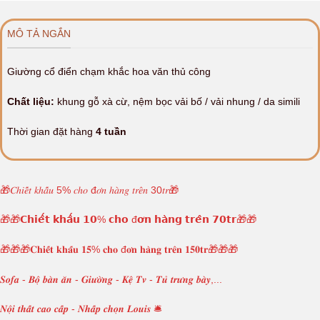
MÔ TẢ NGẮN
Giường cổ điển chạm khắc hoa văn thủ công
Chất liệu:
khung gỗ xà cừ, nệm bọc vải bố / vải nhung / da simili
Thời gian đặt hàng
4 tuần
🎁𝐶ℎ𝑖𝑒̂́𝑡 𝑘ℎ𝑎̂́𝑢 5% 𝑐ℎ𝑜 đ𝑜̛𝑛 ℎ𝑎̀𝑛𝑔 𝑡𝑟𝑒̂𝑛 30𝑡𝑟🎁
🎁🎁𝗖𝗵𝗶𝗲̂́𝘁 𝗸𝗵𝗮̂́𝘂 𝟭𝟬% 𝗰𝗵𝗼 đ𝗼̛𝗻 𝗵𝗮̀𝗻𝗴 𝘁𝗿𝗲̂𝗻 𝟳𝟬𝘁𝗿🎁🎁
🎁🎁🎁𝐂𝐡𝐢𝐞̂́𝐭 𝐤𝐡𝐚̂́𝐮 𝟏𝟓% 𝐜𝐡𝐨 đ𝐨̛𝐧 𝐡𝐚̀𝐧𝐠 𝐭𝐫𝐞̂𝐧 𝟏𝟓𝟎𝐭𝐫🎁🎁🎁
𝑺𝒐𝒇𝒂 - 𝑩𝒐̣̂ 𝒃𝒂̀𝒏 𝒂̆𝒏 - 𝑮𝒊𝒖̛𝒐̛̀𝒏𝒈 - 𝑲𝒆̣̂ 𝑻𝒗 - 𝑻𝒖̉ 𝒕𝒓𝒖̛𝒏𝒈 𝒃𝒂̀𝒚,...
𝑵𝒐̣̂𝒊 𝒕𝒉𝒂̂́𝒕 𝒄𝒂𝒐 𝒄𝒂̂́𝒑 - 𝑵𝒉𝒂̂́𝒑 𝒄𝒉𝒐̣𝒏 𝑳𝒐𝒖𝒊𝒔 🛎