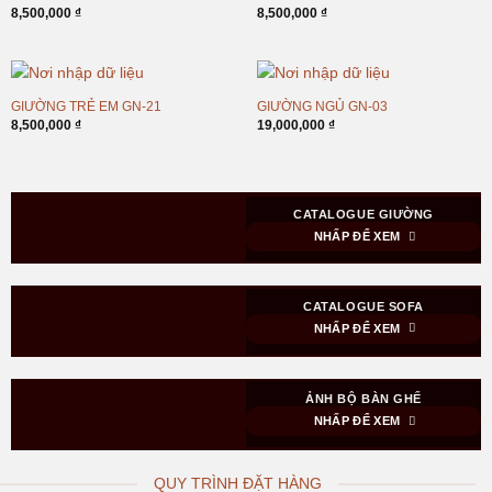
8,500,000
₫
8,500,000
₫
GIƯỜNG TRẺ EM GN-21
GIƯỜNG NGỦ GN-03
8,500,000
₫
19,000,000
₫
CATALOGUE GIƯỜNG
NHẤP ĐỂ XEM
CATALOGUE SOFA
NHẤP ĐỂ XEM
ẢNH BỘ BÀN GHẾ
NHẤP ĐỂ XEM
QUY TRÌNH ĐẶT HÀNG