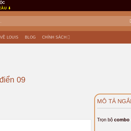
MỘC
CẦU ⬇
VỀ LOUIS
BLOG
CHÍNH SÁCH
điển 09
MÔ TẢ NGẮ
Trọn bộ
combo n