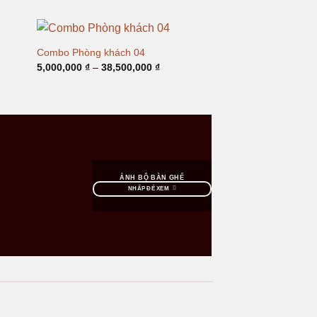
từ
000 ₫
7,500,000 ₫
đến
0,000 ₫
24,960,000 ₫
Combo Phòng khách 04
g
Khoảng
5,000,000
₫
–
38,500,000
₫
giá:
từ
000 ₫
5,000,000 ₫
đến
0,000 ₫
38,500,000 ₫
ẢNH BỘ BÀN GHẾ
NHẤP ĐỂ XEM