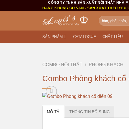
CÔNG TY TNHH SẢN XUẤT NỘI THẤT NHÀ 
Bỏ
HÀNG KHÔNG CÓ SẴN - SẢN XUẤT THEO YÊU 
qua
nội
Tìm
kiếm:
dung
SẢN PHẨM
CATALOGUE
CHẤT LIỆU
COMBO NỘI THẤT
/
PHÒNG KHÁCH
Combo Phòng khách cổ 
MÔ TẢ
THÔNG TIN BỔ SUNG