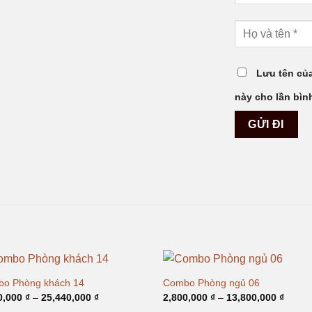
Lưu tên của
này cho lần bình
o Phòng khách 14
Combo Phòng ngủ 06
Khoảng
Khoản
0,000
₫
–
25,440,000
₫
2,800,000
₫
–
13,800,000
₫
giá:
giá: