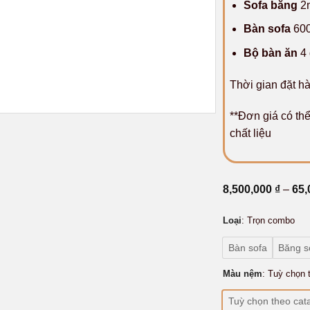
Sofa băng
2
Bàn sofa
60
Bộ bàn ăn
4 
Thời gian đặt h
**Đơn giá có thể
chất liệu
8,500,000
₫
–
65,
Loại
:
Trọn combo
Bàn sofa
Băng s
Màu nệm
:
Tuỳ chọn 
Tuỳ chọn theo cat