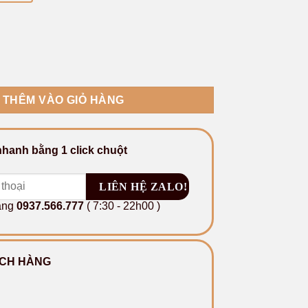
h cổ điển 09 số lượng
THÊM VÀO GIỎ HÀNG
hanh bằng 1 click chuột
àng
0937.566.777
( 7:30 - 22h00 )
CH HÀNG