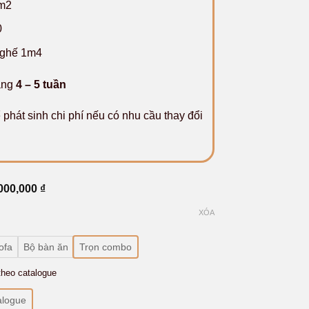
m2
0
ghế 1m4
àng
4 – 5 tuần
 phát sinh chi phí nếu có nhu cầu thay đổi
Khoảng
000,000
₫
giá:
từ
XÓA
8,500,000 ₫
đến
65,000,000 ₫
ofa
Bộ bàn ăn
Trọn combo
theo catalogue
alogue