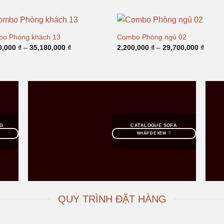
từ
từ
6,000,000 ₫
2,800,
đến
đến
25,440,000 ₫
13,80
o Phòng khách 13
Combo Phòng ngủ 02
Khoảng
Khoản
0,000
₫
–
35,180,000
₫
2,200,000
₫
–
29,700,000
₫
giá:
giá:
từ
từ
2,000,000 ₫
2,200,
đến
đến
35,180,000 ₫
29,70
G
CATALOGUE SOFA
NHẤP ĐỂ XEM
QUY TRÌNH ĐẶT HÀNG