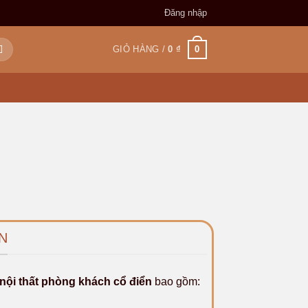
Đăng nhập
0
GIỎ HÀNG /
0
₫
N
ội thất phòng khách cổ điển
bao gồm: