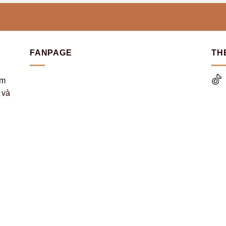
FANPAGE
TH
ệm
 và