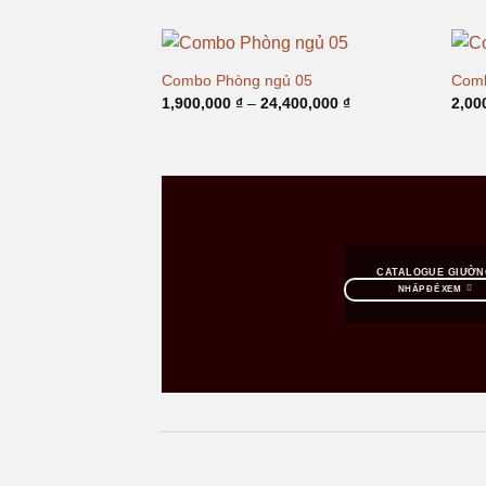
từ
7,000,000 ₫
đến
26,080,000 ₫
Combo Phòng ngủ 05
Comb
Khoảng
1,900,000
₫
–
24,400,000
₫
2,00
giá:
từ
1,900,000 ₫
đến
24,400,000 ₫
CATALOGUE GIƯỜN
NHẤP ĐỂ XEM