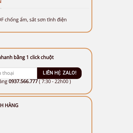
N
DF chống ẩm, sắt sơn tĩnh điện
hanh bằng 1 click chuột
hàng
0937.566.777
( 7:30 - 22h00 )
CH HÀNG