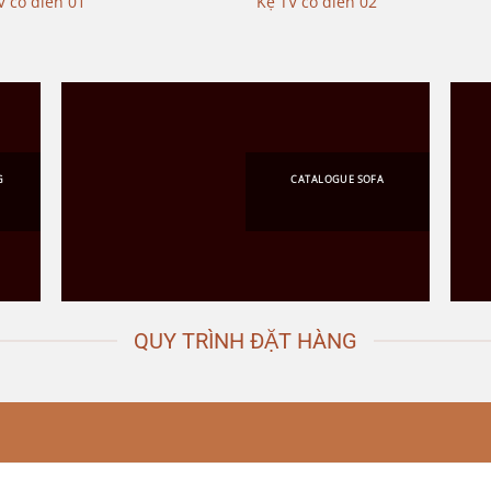
V cổ điển 01
Kệ TV cổ điển 02
G
CATALOGUE SOFA
QUY TRÌNH ĐẶT HÀNG