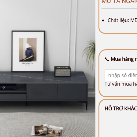
MÔ TẢ NGẮ
Chất liệu: M
📞
Mua hàng n
Tư vấn mua 
HỖ TRỢ KHÁ