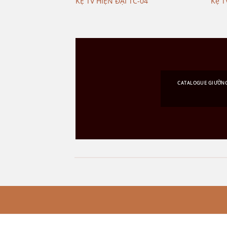
KỆ TV HIỆN ĐẠI TC-04
Kệ T
CATALOGUE GIƯỜN