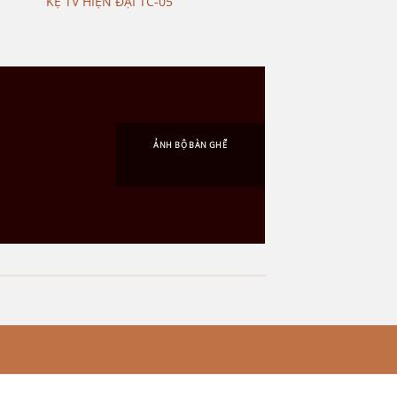
KỆ TV HIỆN ĐẠI TC-05
ẢNH BỘ BÀN GHẾ