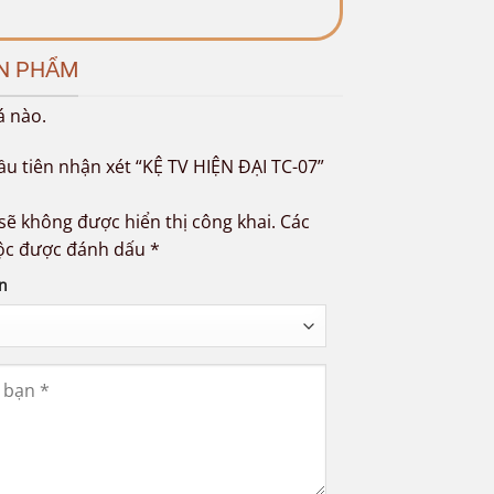
ẢN PHẨM
á nào.
ầu tiên nhận xét “KỆ TV HIỆN ĐẠI TC-07”
sẽ không được hiển thị công khai.
Các
ộc được đánh dấu
*
n