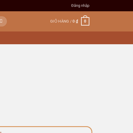
Đăng nhập
0
GIỎ HÀNG /
0
₫