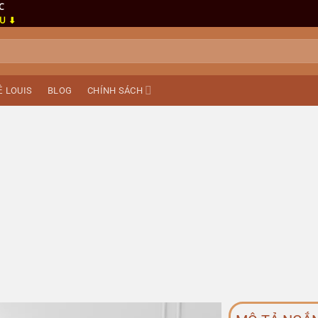
C
ẦU ⬇
Ề LOUIS
BLOG
CHÍNH SÁCH