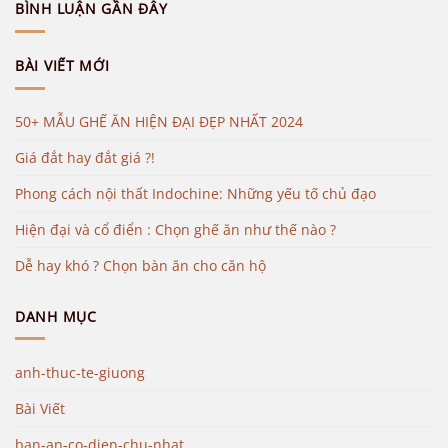
BÌNH LUẬN GẦN ĐÂY
BÀI VIẾT MỚI
50+ MẪU GHẾ ĂN HIỆN ĐẠI ĐẸP NHẤT 2024
Giá đắt hay đắt giá ?!
Phong cách nội thất Indochine: Những yếu tố chủ đạo
Hiện đại và cổ điển : Chọn ghế ăn như thế nào ?
Dễ hay khó ? Chọn bàn ăn cho căn hộ
DANH MỤC
anh-thuc-te-giuong
Bài Viết
ban-an-co-dien-chu-nhat