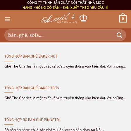
Bỏ
CÔNG TY TNHH SẢN XUẤT NỘI THẤT NHÀ MỘC
HÀNG KHÔNG CÓ SẴN - SẢN XUẤT THEO YÊU CẦU ⬇
qua
nội
0
dung
Tìm
kiếm:
TỔNG HỢP BÀN GHẾ BAKER NÚT
Ghế The Charles là một thiết kế vừa truyền thống vừa hiện đại. Với những...
TỔNG HỢP BÀN GHẾ BAKER TRƠN
Ghế The Charles là một thiết kế vừa truyền thống vừa hiện đại. Với những...
TỔNG HỢP BỘ BÀN GHẾ PINNSTOL
Bộ bàn ăn bằng gỗ là sản phẩm luôn lọt top bán chạy tại Nội...