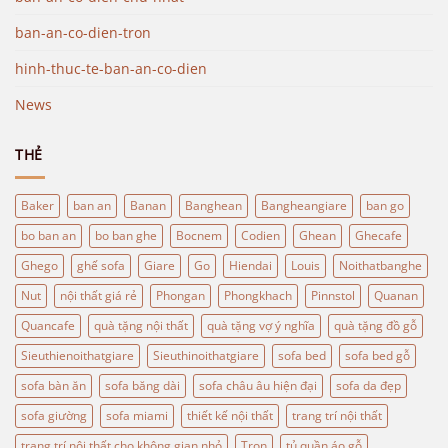
ban-an-co-dien-tron
hinh-thuc-te-ban-an-co-dien
News
THẺ
Baker
ban an
Banan
Banghean
Bangheangiare
ban go
bo ban an
bo ban ghe
Bocnem
Codien
Ghean
Ghecafe
Ghego
ghế sofa
Giare
Go
Hiendai
Louis
Noithatbanghe
Nut
nội thất giá rẻ
Phongan
Phongkhach
Pinnstol
Quanan
Quancafe
quà tặng nội thất
quà tặng vợ ý nghĩa
quà tặng đồ gỗ
Sieuthienoithatgiare
Sieuthinoithatgiare
sofa bed
sofa bed gỗ
sofa bàn ăn
sofa băng dài
sofa châu âu hiện đại
sofa da đẹp
sofa giường
sofa miami
thiết kế nội thất
trang trí nội thất
trang trí nội thất cho không gian nhỏ
Tron
tủ quần áo gỗ